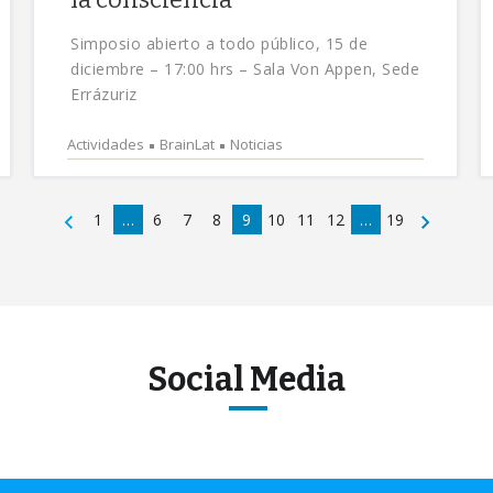
Simposio abierto a todo público, 15 de
diciembre – 17:00 hrs – Sala Von Appen, Sede
Errázuriz
Actividades
BrainLat
Noticias
1
…
6
7
8
9
10
11
12
…
19
Social Media