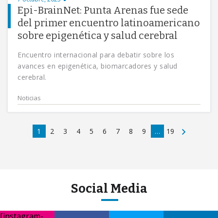
Epi-BrainNet: Punta Arenas fue sede
del primer encuentro latinoamericano
sobre epigenética y salud cerebral
Encuentro internacional para debatir sobre los
avances en epigenética, biomarcadores y salud
cerebral.
Noticias
1
2
3
4
5
6
7
8
9
…
19
Social Media
[instagram-