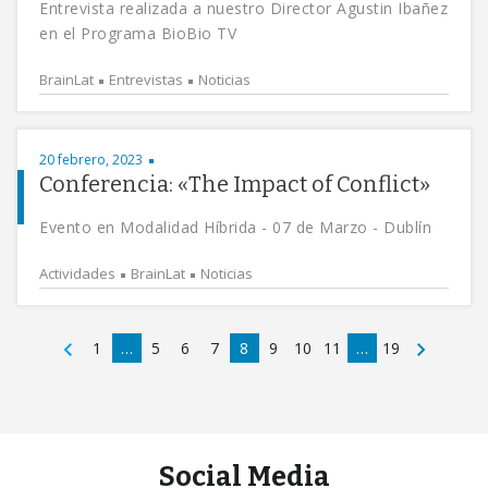
Entrevista realizada a nuestro Director Agustin Ibañez
en el Programa BioBio TV
BrainLat
Entrevistas
Noticias
20 febrero, 2023
Conferencia: «The Impact of Conflict»
Evento en Modalidad Híbrida - 07 de Marzo - Dublín
Actividades
BrainLat
Noticias
1
…
5
6
7
8
9
10
11
…
19
Social Media