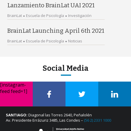
Lanzamiento BrainLat UAI 2021
BrainLat
Escuela de Psicología
Investigación
BrainLat Launching April 6th 2021
BrainLat
Escuela de Psicología
Noticias
Social Media
[instagram-
feed feed=1]
SANTIAGO:
Diagonal las Torres 2640, Peñalolén
Av. Presidente Errázuriz 3485, Las Condes –
(56 2) 2331 1000