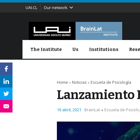
UAI.CL
Our network
The Institute
Us
Institutions
Rese
Home
Noticias
Escuela de Psicología
Lanzamiento B
16 abril, 2021
BrainLat
Escuela de Psicolo