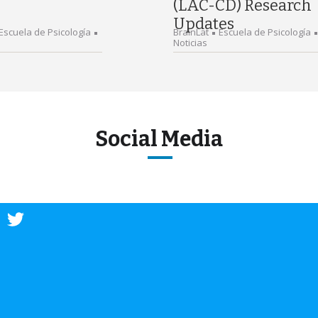
(LAC-CD) Research
Updates
Escuela de Psicología
BrainLat
Escuela de Psicología
Noticias
Social Media