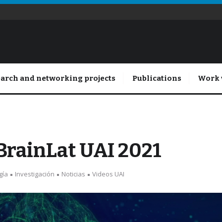
arch and networking projects
Publications
Work 
rainLat UAI 2021
gía
Investigación
Noticias
Videos UAI