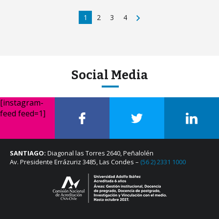
1
2
3
4
Social Media
[instagram-
feed feed=1]
SANTIAGO:
Diagonal las Torres 2640, Peñalolén
Av. Presidente Errázuriz 3485, Las Condes –
(56 2) 2331 1000