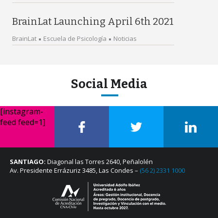
BrainLat Launching April 6th 2021
BrainLat
Escuela de Psicología
Noticias
Social Media
[instagram-
feed feed=1]
SANTIAGO:
Diagonal las Torres 2640, Peñalolén
Av. Presidente Errázuriz 3485, Las Condes –
(56 2) 2331 1000