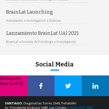
BrainLat Launching
Actividades
Investigación
Noticias
Lanzamiento BrainLat UAI 2021
BrainLat
Escuela de Psicología
Investigación
Social Media
[instagram-
feed feed=1]
SANTIAGO:
Diagonal las Torres 2640, Peñalolén
Av. Presidente Errázuriz 3485, Las Condes –
(56 2) 2331 1000