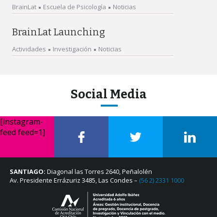
BrainLat
Escuela de Psicología
Noticias
BrainLat Launching
Actividades
Investigación
Noticias
Social Media
[instagram-
feed feed=1]
SANTIAGO:
Diagonal las Torres 2640, Peñalolén
Av. Presidente Errázuriz 3485, Las Condes –
(56 2) 2331 1000