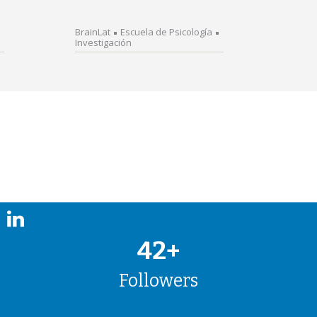
BrainLat
Escuela de Psicología
Investigación
42+
Followers