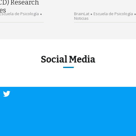
CD) Research
es
Escuela de Psicología
BrainLat
Escuela de Psicología
Noticias
Social Media