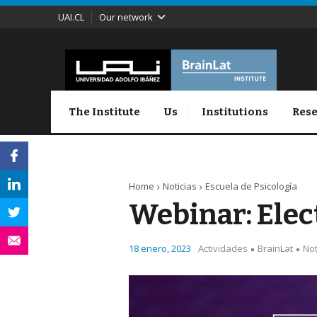
UAI.CL
Our network
The Institute
Us
Institutions
Rese
Home
Noticias
Escuela de Psicología
Webinar: Elec
18 enero, 2023
Actividades
BrainLat
Not