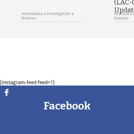
(LAC-
Updat
Actividades
Investigación
BrainLat
Noticias
Noticias
[instagram-feed feed=1]
Facebook