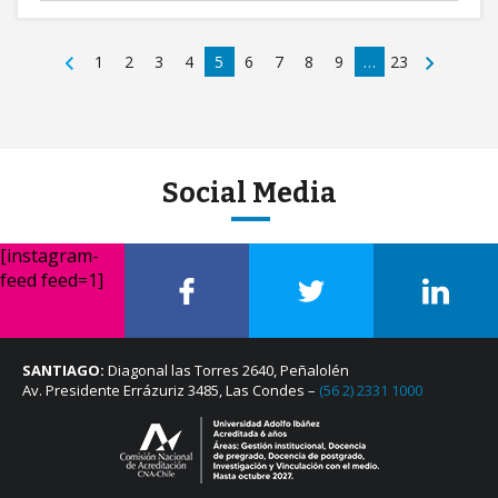
1
2
3
4
5
6
7
8
9
…
23
Social Media
[instagram-
feed feed=1]
SANTIAGO:
Diagonal las Torres 2640, Peñalolén
Av. Presidente Errázuriz 3485, Las Condes –
(56 2) 2331 1000