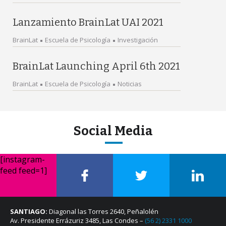
Lanzamiento BrainLat UAI 2021
BrainLat
Escuela de Psicología
Investigación
BrainLat Launching April 6th 2021
BrainLat
Escuela de Psicología
Noticias
Social Media
[instagram-
feed feed=1]
SANTIAGO:
Diagonal las Torres 2640, Peñalolén
Av. Presidente Errázuriz 3485, Las Condes –
(56 2) 2331 1000