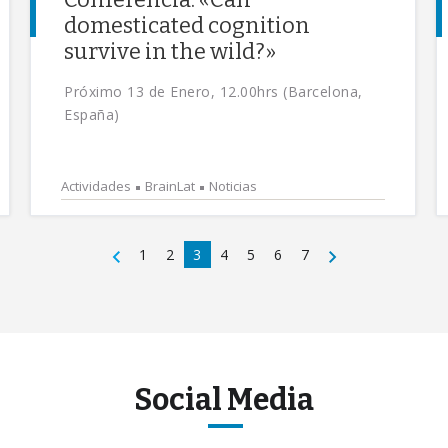
domesticated cognition
survive in the wild?»
Próximo 13 de Enero, 12.00hrs (Barcelona,
España)
Actividades
BrainLat
Noticias
1
2
3
4
5
6
7
Social Media