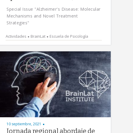
Special Issue "Alzheimer's Disease: Molecular
Mechanisms and Novel Treatment
Strategies"
Actividades
BrainLat
Escuela de Psicología
10 septiembre, 2021
Jornada regional abordaje de