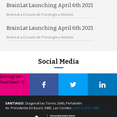
BrainLat Launching April 6th 2021
BrainLat
Escuela de Psicología
Noticias
BrainLat Launching April 6th 2021
BrainLat
Escuela de Psicología
Noticias
Social Media
[instagram-
feed feed=1]
SANTIAGO:
Diagonal las Torres 2640, Peñalolén
Av. Presidente Errázuriz 3485, Las Condes –
(56 2) 2331 1000