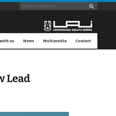
with us
News
Multimedia
Contact
ew Lead