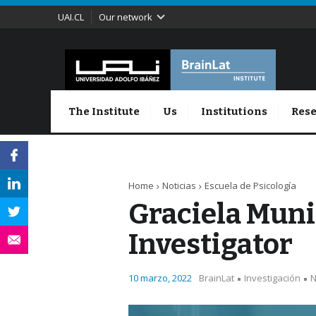
UAI.CL
Our network
The Institute
Us
Institutions
Rese
Home
Noticias
Escuela de Psicología
Graciela Muni
Investigator
10 marzo, 2022
BrainLat
Investigación
N