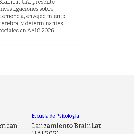
BrainLat UAI presentó
investigaciones sobre
demencia, envejecimiento
cerebral y determinantes
sociales en AAIC 2026
Escuela de Psicología
erican
Lanzamiento BrainLat
UAI 2021