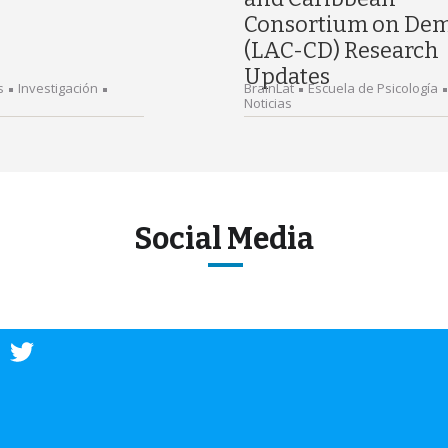
Consortium on Dem
(LAC-CD) Research
Updates
s
Investigación
BrainLat
Escuela de Psicología
Noticias
Social Media