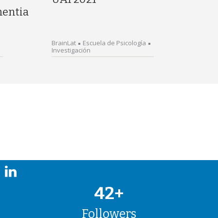
entia
BrainLat
Escuela de Psicología
Investigación
42+
Followers