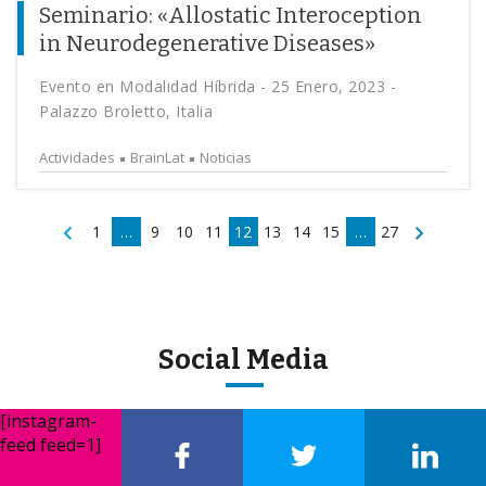
Seminario: «Allostatic Interoception
in Neurodegenerative Diseases»
Evento en Modalidad Híbrida - 25 Enero, 2023 -
Palazzo Broletto, Italia
Actividades
BrainLat
Noticias
1
…
9
10
11
12
13
14
15
…
27
Social Media
[instagram-
feed feed=1]