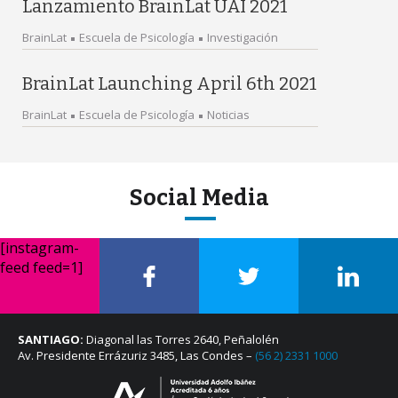
Lanzamiento BrainLat UAI 2021
BrainLat
Escuela de Psicología
Investigación
BrainLat Launching April 6th 2021
BrainLat
Escuela de Psicología
Noticias
Social Media
[instagram-
feed feed=1]
SANTIAGO:
Diagonal las Torres 2640, Peñalolén
Av. Presidente Errázuriz 3485, Las Condes –
(56 2) 2331 1000