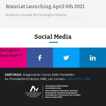
BrainLat Launching April 6th 2021
BrainLat
Escuela de Psicología
Noticias
Social Media
[instagram-
feed feed=1]
SANTIAGO:
Diagonal las Torres 2640, Peñalolén
Av. Presidente Errázuriz 3485, Las Condes –
(56 2) 2331 1000