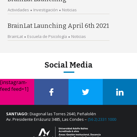
Actividades
Investigación
Noticias
BrainLat Launching April 6th 2021
BrainLat
Escuela de Psicología
Noticias
Social Media
[instagram-
feed feed=1]
SANTIAGO:
Diagonal las Torres 2640, Peñalolén
Av. Presidente Errázuriz 3485, Las Condes –
(56 2) 2331 1000