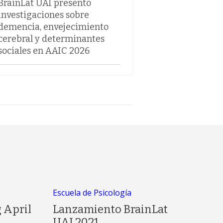
BrainLat UAI presentó
investigaciones sobre
demencia, envejecimiento
cerebral y determinantes
sociales en AAIC 2026
Escuela de Psicología
 April
Lanzamiento BrainLat
UAI 2021