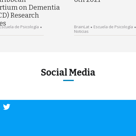
rtium on Dementia
CD) Research
es
Escuela de Psicología
BrainLat
Escuela de Psicología
Noticias
Social Media