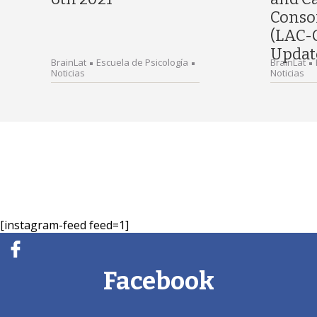
Conso
(LAC-
Updat
BrainLat
Escuela de Psicología
BrainLat
Noticias
Noticias
[instagram-feed feed=1]
Facebook