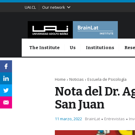
UAI.CL
Our network
The Institute
Us
Institutions
Rese
Home
Noticias
Escuela de Psicología
Nota del Dr. A
San Juan
11 marzo, 2022
BrainLat
Entrevistas
Inv