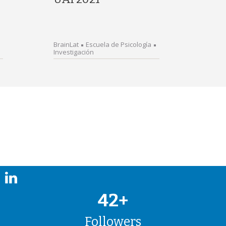
BrainLat
Escuela de Psicología
Investigación
42+
Followers