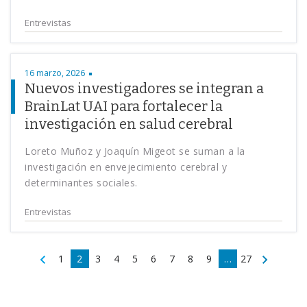
Entrevistas
16 marzo, 2026
Nuevos investigadores se integran a
BrainLat UAI para fortalecer la
investigación en salud cerebral
Loreto Muñoz y Joaquín Migeot se suman a la
investigación en envejecimiento cerebral y
determinantes sociales.
Entrevistas
1
2
3
4
5
6
7
8
9
…
27