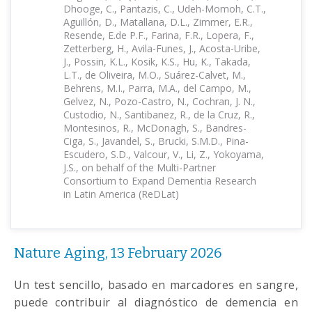
Dhooge, C., Pantazis, C., Udeh-Momoh, C.T.,
Aguillón, D., Matallana, D.L., Zimmer, E.R.,
Resende, E.de P.F., Farina, F.R., Lopera, F.,
Zetterberg, H., Avila-Funes, J., Acosta-Uribe,
J., Possin, K.L., Kosik, K.S., Hu, K., Takada,
L.T., de Oliveira, M.O., Suárez-Calvet, M.,
Behrens, M.I., Parra, M.A., del Campo, M.,
Gelvez, N., Pozo-Castro, N., Cochran, J. N.,
Custodio, N., Santibanez, R., de la Cruz, R.,
Montesinos, R., McDonagh, S., Bandres-
Ciga, S., Javandel, S., Brucki, S.M.D., Pina-
Escudero, S.D., Valcour, V., Li, Z., Yokoyama,
J.S., on behalf of the Multi-Partner
Consortium to Expand Dementia Research
in Latin America (ReDLat)
Nature Aging, 13 February 2026
Un test sencillo, basado en marcadores en sangre,
puede contribuir al diagnóstico de demencia en