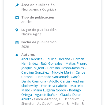
Área de publicación
Neurociencia Cognitiva
Tipo de publicación
Articles
Lugar de publicación
Nature Aging
Fecha de publicación
2026
Autores
Ariel Caviedes
-
Paulina Orellana
-
Hernán
Hernández
-
Raúl Gonzalez
-
Matías Pizarro
-
Joaquin Migeot
-
Carolina Ochoa-Rosales
-
Carolina González
-
Nickole Marin
-
Carlos
Coronel
-
Hernando Santamaría-García
-
Danilo Carmona
-
Adolfo García
-
Andrea
Slachevsky
-
Francisca Cabello
-
Marcelo
Maito
-
María Eugenia Godoy
-
Rodrigo
Ortega
-
Agustín Ibañez
-
Claudia Duran-
Aniotz
-
Cabral-Miranda, F., Henríquez, F.,
Singleton, A., Qi, A.Y., Lawlor, B., Miller, B.,