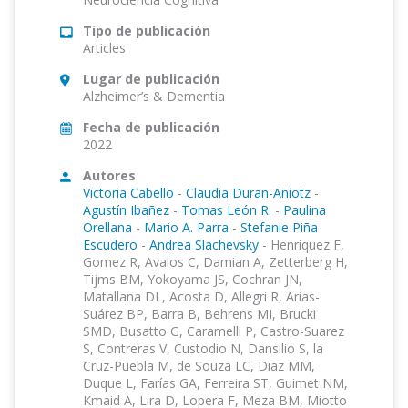
Tipo de publicación
Articles
Lugar de publicación
Alzheimer’s & Dementia
Fecha de publicación
2022
Autores
Victoria Cabello
-
Claudia Duran-Aniotz
-
Agustín Ibañez
-
Tomas León R.
-
Paulina
Orellana
-
Mario A. Parra
-
Stefanie Piña
Escudero
-
Andrea Slachevsky
-
Henriquez F,
Gomez R, Avalos C, Damian A, Zetterberg H,
Tijms BM, Yokoyama JS, Cochran JN,
Matallana DL, Acosta D, Allegri R, Arias-
Suárez BP, Barra B, Behrens MI, Brucki
SMD, Busatto G, Caramelli P, Castro-Suarez
S, Contreras V, Custodio N, Dansilio S, la
Cruz-Puebla M, de Souza LC, Diaz MM,
Duque L, Farías GA, Ferreira ST, Guimet NM,
Kmaid A, Lira D, Lopera F, Meza BM, Miotto