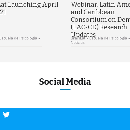
Lat Launching April
Webinar: Latin Am
21
and Caribbean
Consortium on Dem
(LAC-CD) Research
Updates
Escuela de Psicología
BrainLat
Escuela de Psicología
Noticias
Social Media