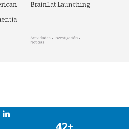
erican
BrainLat Launching
entia
Actividades
Investigación
Noticias
42+