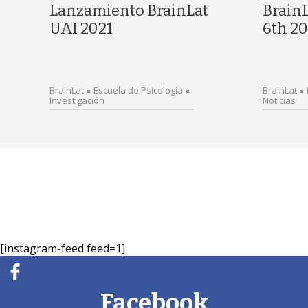
Lanzamiento BrainLat
Brain
UAI 2021
6th 20
BrainLat
Escuela de Psicología
BrainLat
Investigación
Noticias
[instagram-feed feed=1]
Facebook