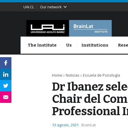
UAI.CL
Our network
The Institute
Us
Institutions
Rese
Home
Noticias
Escuela de Psicología
Dr Ibanez se
Chair del Comi
Professional I
13 agosto, 2021
BrainLat