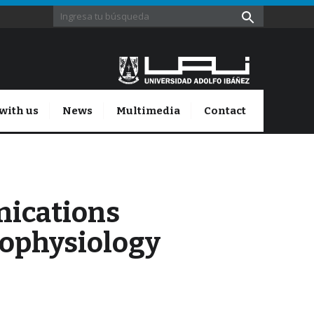
with us
News
Multimedia
Contact
nications
trophysiology