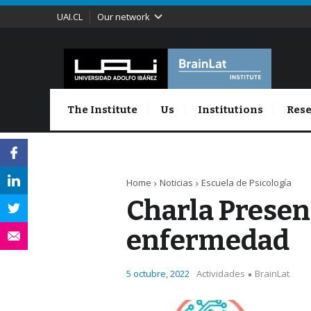
UAI.CL
Our network
The Institute
Us
Institutions
Rese
Home
Noticias
Escuela de Psicología
Charla Presenc
enfermedad
5 octubre, 2022
Actividades
BrainLat