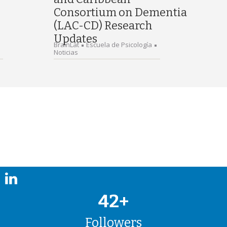
Consortium on Dementia
(LAC-CD) Research
Updates
BrainLat
Escuela de Psicología
Noticias
42+
Followers