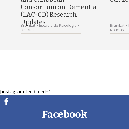
Consortium on Dementia
(LAC-CD) Research
Updates
BrainLat
Escuela de Psicología
BrainLat
Noticias
Noticias
[instagram-feed feed=1]
Facebook