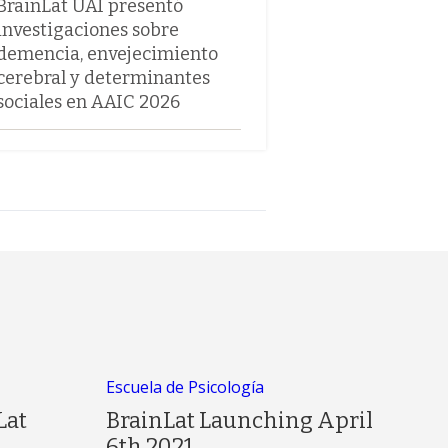
BrainLat UAI presentó
investigaciones sobre
demencia, envejecimiento
cerebral y determinantes
sociales en AAIC 2026
Escuela de Psicología
Lat
BrainLat Launching April
6th 2021