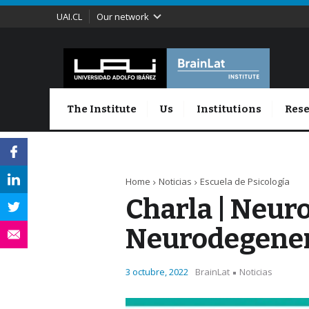
UAI.CL
Our network
The Institute
Us
Institutions
Rese
Home
Noticias
Escuela de Psicología
Charla | Neur
Neurodegene
3 octubre, 2022
BrainLat
Noticias