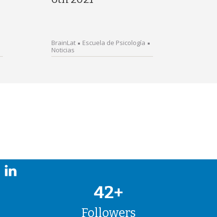
BrainLat
Escuela de Psicología
Noticias
42+
Followers