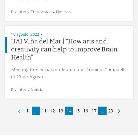
BrainLat
Entrevistas
Noticias
10 agosto, 2022
UAI Viña del Mar | “How arts and
creativity can help to improve Brain
Health”
Meeting Presencial moderado por Dominic Campbell
el 25 de Agosto
BrainLat
Noticias
1
…
11
12
13
14
15
16
17
…
23