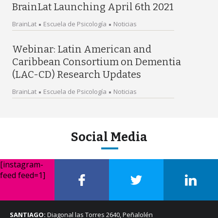
BrainLat Launching April 6th 2021
BrainLat
Escuela de Psicología
Noticias
Webinar: Latin American and
Caribbean Consortium on Dementia
(LAC-CD) Research Updates
BrainLat
Escuela de Psicología
Noticias
Social Media
[instagram-
feed feed=1]
SANTIAGO:
Diagonal las Torres 2640, Peñalolén