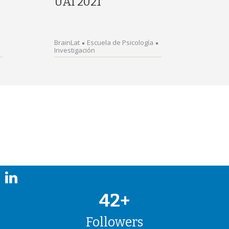
UAI 2021
BrainLat
Escuela de Psicología
Investigación
42+
Followers