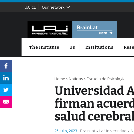
UAI.CL
Our network
The Institute
Us
Institutions
Rese
Home
Noticias
Escuela de Psicología
Universidad Ad
firman acuerd
salud cerebra
25 julio, 2023
BrainLat
La Universidad
N