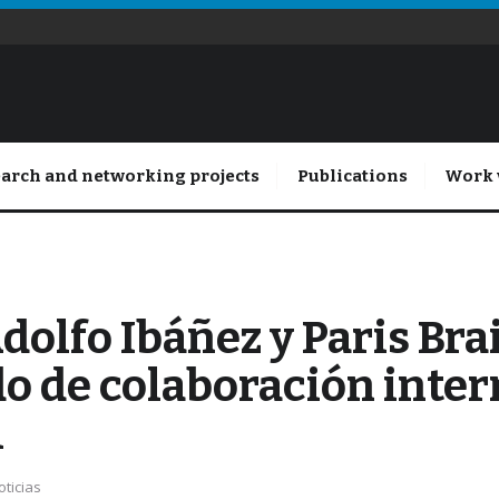
arch and networking projects
Publications
Work 
olfo Ibáñez y Paris Brai
o de colaboración inter
l
oticias