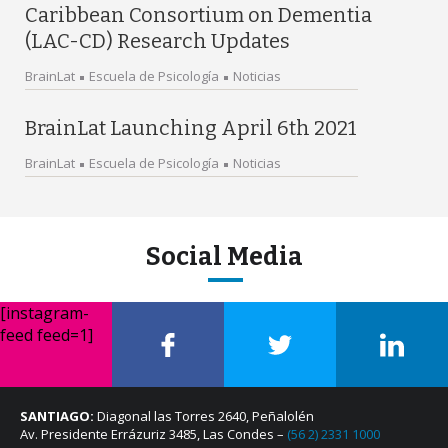
Caribbean Consortium on Dementia
(LAC-CD) Research Updates
BrainLat
Escuela de Psicología
Noticias
BrainLat Launching April 6th 2021
BrainLat
Escuela de Psicología
Noticias
Social Media
[instagram-
feed feed=1]
SANTIAGO:
Diagonal las Torres 2640, Peñalolén
Av. Presidente Errázuriz 3485, Las Condes –
(56 2) 2331 1000