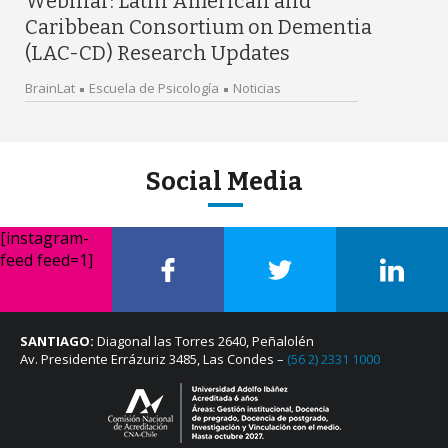
Webinar: Latin American and
Caribbean Consortium on Dementia
(LAC-CD) Research Updates
BrainLat
Escuela de Psicología
Noticias
Social Media
[instagram-
feed feed=1]
SANTIAGO:
Diagonal las Torres 2640, Peñalolén
Av. Presidente Errázuriz 3485, Las Condes –
(56 2) 2331 1000