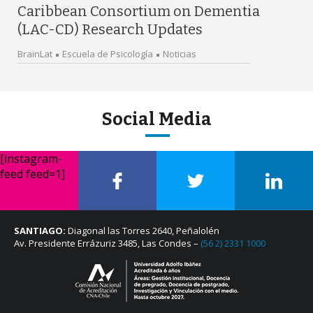
Caribbean Consortium on Dementia
(LAC-CD) Research Updates
BrainLat
Escuela de Psicología
Noticias
Social Media
[instagram-
feed feed=1]
SANTIAGO:
Diagonal las Torres 2640, Peñalolén
Av. Presidente Errázuriz 3485, Las Condes –
(56 2) 2331 1000