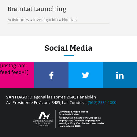
BrainLat Launching
Actividades
Investigación
Noticias
Social Media
[instagram-
feed feed=1]
SANTIAGO:
Diagonal las Torres 2640, Peñalolén
Av. Presidente Errázuriz 3485, Las Condes –
(56 2) 2331 1000