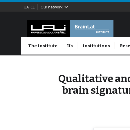
UAI.CL
Our network
The Institute
Us
Institutions
Rese
Qualitative an
brain signatu