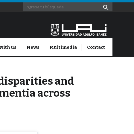
with us
News
Multimedia
Contact
disparities and
ementia across