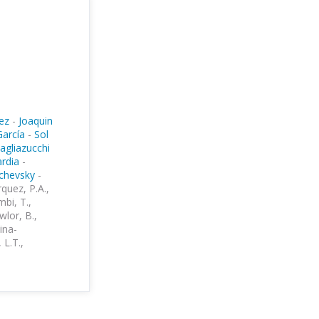
ez
-
Joaquin
arcía
-
Sol
agliazucchi
rdia
-
chevsky
-
rquez, P.A.,
mbi, T.,
wlor, B.,
ina-
 L.T.,