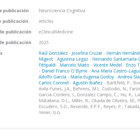
e publicación
Neurociencia Cognitiva
e publicación
Articles
de publicación
eClinicalMedicine
de publicación
2025
s
Raúl Gonzalez
-
Josefina Cruzat
-
Hernán Hernánd
Migeot
-
Agustina Legaz
-
Hernando Santamaría-G
Fittipaldi
-
Marcelo Maito
-
Vicente Medel
-
Enzo T
-
Daniel Franco O´Byrne
-
Ana María Castro-Lagua
Adolfo García
-
María Eugenia Godoy
-
Andrea Sla
Carlos Coronel
-
Agustín Ibañez
-
Barttfeld, P., Bo
Avila-Funes, J.A., Behrens, M.I., Custodio, N., Faro
Garcia-Cordero, I., Gonzalez Campo, C., Hu, K., La
Matallana, D.L., Miller, B., Okada de Oliveira, M., P
Escudero, S.D., Resende, E.P.F., Reyes, P., Takada,
Yener, G.G.