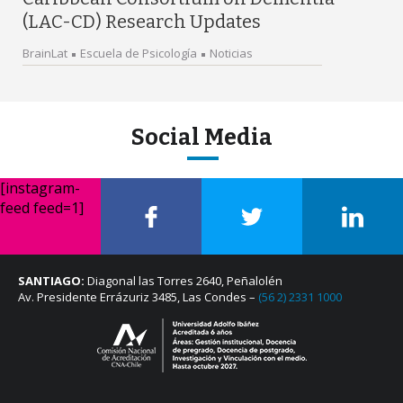
(LAC-CD) Research Updates
BrainLat
Escuela de Psicología
Noticias
Social Media
[instagram-
feed feed=1]
SANTIAGO:
Diagonal las Torres 2640, Peñalolén
Av. Presidente Errázuriz 3485, Las Condes –
(56 2) 2331 1000