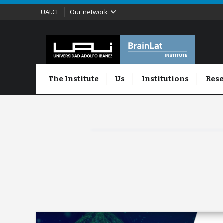
UAI.CL
Our network
The Institute
Us
Institutions
Rese