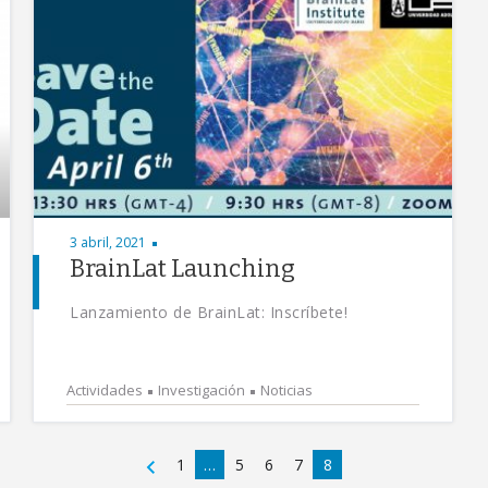
3 abril, 2021
BrainLat Launching
Lanzamiento de BrainLat: Inscríbete!
Actividades
Investigación
Noticias
1
…
5
6
7
8