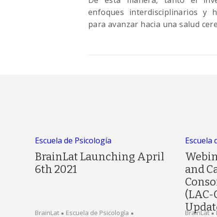
De esta manera, tanto el inv
enfoques interdisciplinarios y
para avanzar hacia una salud cer
Escuela de Psicología
Escuela 
BrainLat Launching April
Webin
6th 2021
and C
Conso
(LAC-
Updat
BrainLat
Escuela de Psicología
BrainLat