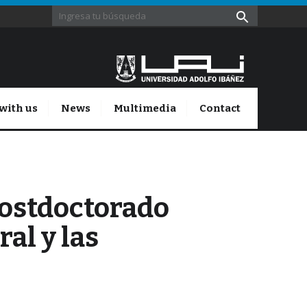
with us
News
Multimedia
Contact
Postdoctorado
al y las