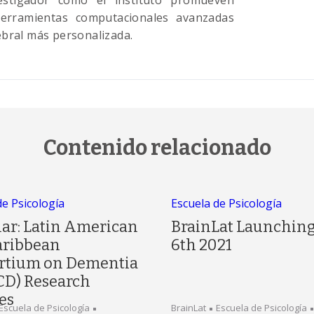
estigador como el instituto promueven
 herramientas computacionales avanzadas
ebral más personalizada.
Contenido relacionado
de Psicología
Escuela de Psicología
ar: Latin American
BrainLat Launching
aribbean
6th 2021
rtium on Dementia
CD) Research
es
Escuela de Psicología
BrainLat
Escuela de Psicología