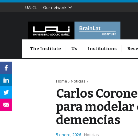
UAI.CL
Our network
The Institute
Us
Institutions
Rese
Home
Noticias
Carlos Corone
para modelar 
demencias
5 enero, 2026
Noticias