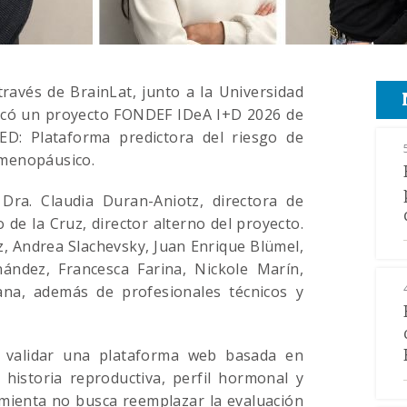
través de BrainLat, junto a la Universidad
udicó un proyecto FONDEF IDeA I+D 2026 de
D: Plataforma predictora del riesgo de
 menopáusico.
a Dra. Claudia Duran-Aniotz, directora de
 de la Cruz, director alterno del proyecto.
z, Andrea Slachevsky, Juan Enrique Blümel,
rnández,
Francesca Farina,
Nickole Marín,
ana, además de profesionales técnicos y
 validar una plataforma web basada en
re historia reproductiva, perfil hormonal y
ramienta no busca reemplazar la evaluación