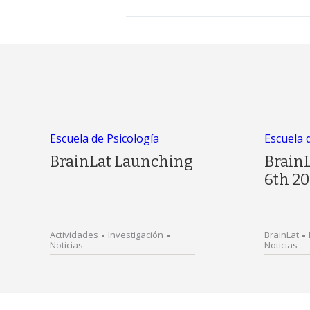
Escuela de Psicología
Escuela 
BrainLat Launching
Brain
6th 20
Actividades
Investigación
BrainLat
Noticias
Noticias