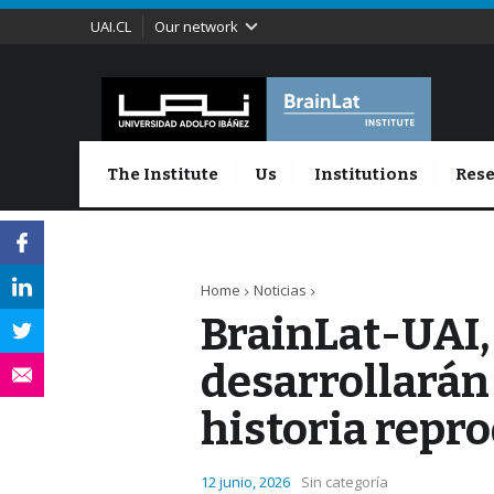
UAI.CL
Our network
The Institute
Us
Institutions
Rese
Home
Noticias
BrainLat-UAI,
desarrollarán
historia repr
12 junio, 2026
Sin categoría