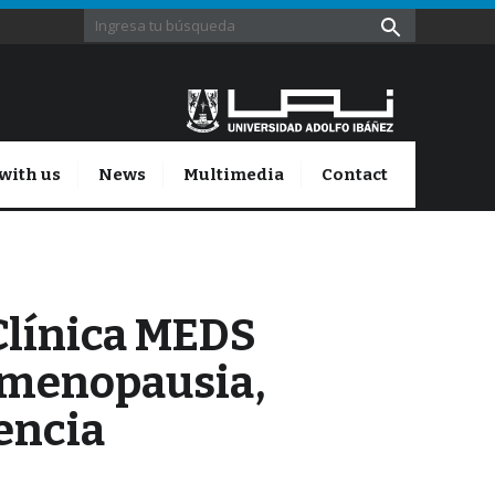
with us
News
Multimedia
Contact
 Clínica MEDS
e menopausia,
encia