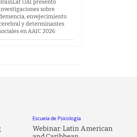
BrainLat UAI presentó
investigaciones sobre
demencia, envejecimiento
cerebral y determinantes
sociales en AAIC 2026
Escuela de Psicología
g
Webinar: Latin American
and Caribbean