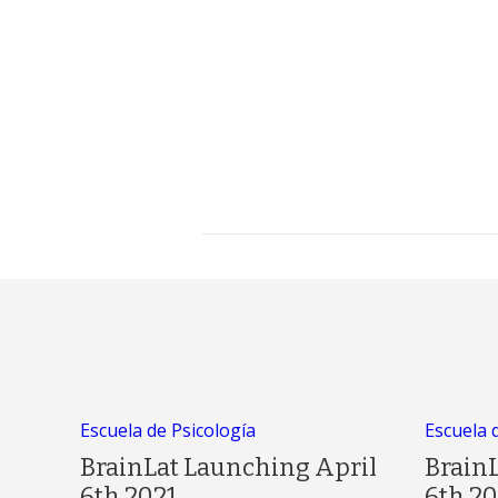
Escuela de Psicología
Escuela 
BrainLat Launching April
Brain
6th 2021
6th 20