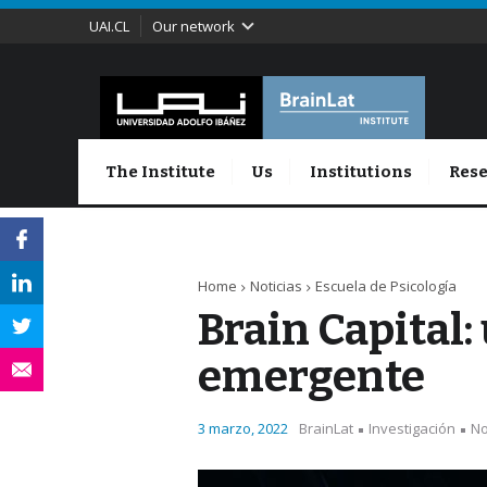
UAI.CL
Our network
The Institute
Us
Institutions
Rese
Home
Noticias
Escuela de Psicología
Brain Capital
emergente
3 marzo, 2022
BrainLat
Investigación
No