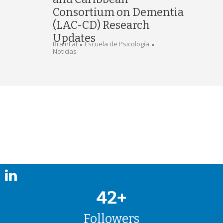
Consortium on Dementia
(LAC-CD) Research
Updates
BrainLat
Escuela de Psicología
Noticias
42+
Followers