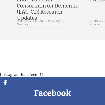
Consortium on Dementia
(LAC-CD) Research
Updates
BrainLat
Escuela de Psicología
BrainLat
Noticias
Noticias
[instagram-feed feed=1]
Facebook