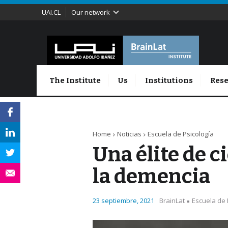
UAI.CL
Our network
The Institute
Us
Institutions
Rese
Home
Noticias
Escuela de Psicología
Una élite de c
la demencia
23 septiembre, 2021
BrainLat
Escuela de 