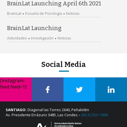
BrainLat Launching April 6th 2021
BrainLat
Escuela de Psicología
Noticias
BrainLat Launching
Actividades
Investigación
Noticias
Social Media
[instagram-
feed feed=1]
SANTIAGO:
Diagonal las Torres 2640, Peñalolén
Av. Presidente Errázuriz 3485, Las Condes –
(56 2) 2331 1000