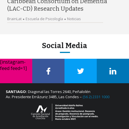
Caribbean Consortium on Dementia
(LAC-CD) Research Updates
BrainLat
Escuela de Psicología
Noticias
Social Media
[instagram-
feed feed=1]
SANTIAGO:
Diagonal las Torres 2640, Peñalolén
Av. Presidente Errázuriz 3485, Las Condes –
(56 2) 2331 1000