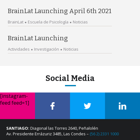
BrainLat Launching April 6th 2021
BrainLat
Escuela de Psicología
Noticias
BrainLat Launching
Actividades
Investigación
Noticias
Social Media
[instagram-
feed feed=1]
SANTIAGO:
Diagonal las Torres 2640, Peñalolén
Av. Presidente Errázuriz 3485, Las Condes –
(56 2) 2331 1000