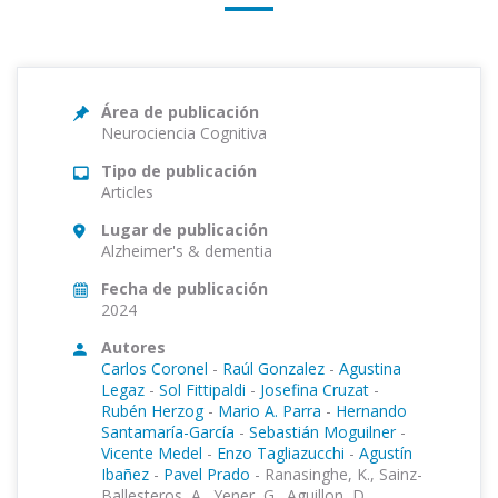
Área de publicación
Neurociencia Cognitiva
Tipo de publicación
Articles
Lugar de publicación
Alzheimer's & dementia
Fecha de publicación
2024
Autores
Carlos Coronel
-
Raúl Gonzalez
-
Agustina
Legaz
-
Sol Fittipaldi
-
Josefina Cruzat
-
Rubén Herzog
-
Mario A. Parra
-
Hernando
Santamaría-García
-
Sebastián Moguilner
-
Vicente Medel
-
Enzo Tagliazucchi
-
Agustín
Ibañez
-
Pavel Prado
-
Ranasinghe, K., Sainz-
Ballesteros, A., Yener, G., Aguillon, D.,