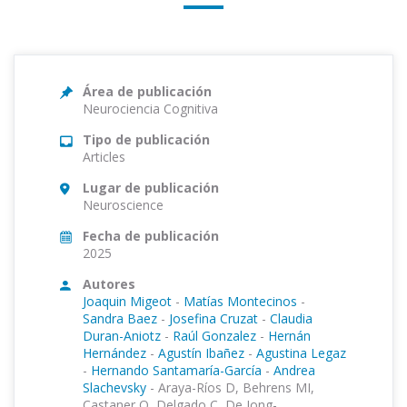
Área de publicación
Neurociencia Cognitiva
Tipo de publicación
Articles
Lugar de publicación
Neuroscience
Fecha de publicación
2025
Autores
Joaquin Migeot
-
Matías Montecinos
-
Sandra Baez
-
Josefina Cruzat
-
Claudia
Duran-Aniotz
-
Raúl Gonzalez
-
Hernán
Hernández
-
Agustín Ibañez
-
Agustina Legaz
-
Hernando Santamaría-García
-
Andrea
Slachevsky
-
Araya-Ríos D, Behrens MI,
Castaner O, Delgado C, De Jong-