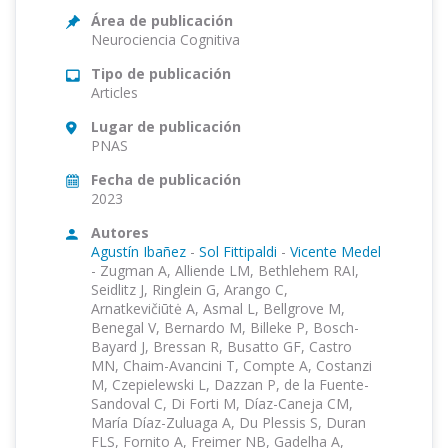
Área de publicación
Neurociencia Cognitiva
Tipo de publicación
Articles
Lugar de publicación
PNAS
Fecha de publicación
2023
Autores
Agustín Ibañez
-
Sol Fittipaldi
-
Vicente Medel
-
Zugman A, Alliende LM, Bethlehem RAI,
Seidlitz J, Ringlein G, Arango C,
Arnatkevičiūtė A, Asmal L, Bellgrove M,
Benegal V, Bernardo M, Billeke P, Bosch-
Bayard J, Bressan R, Busatto GF, Castro
MN, Chaim-Avancini T, Compte A, Costanzi
M, Czepielewski L, Dazzan P, de la Fuente-
Sandoval C, Di Forti M, Díaz-Caneja CM,
María Díaz-Zuluaga A, Du Plessis S, Duran
FLS, Fornito A, Freimer NB, Gadelha A,