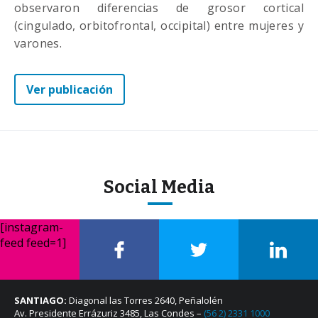
observaron diferencias de grosor cortical
(cingulado, orbitofrontal, occipital) entre mujeres y
varones.
Ver publicación
Social Media
[instagram-
feed feed=1]
SANTIAGO:
Diagonal las Torres 2640, Peñalolén
Av. Presidente Errázuriz 3485, Las Condes –
(56 2) 2331 1000