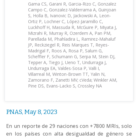
Gama CS, Garani R, Garcia-Rizo C, Gonzalez
Campo C, Gonzalez-Valderrama A, Guinjoan
S, Holla B, Ivanovic D, Jackowski A, Leon-
Ortiz P, Lochner C, López-Jaramillo C,
Luckhoff H, Massuda R, McGuire P, Miyata J,
Mizrahi R, Murray R, Ozerdem A, Pan PM,
Parellada M, Phahladira L, Ramirez-Mahaluf
JP, Reckziegel R, Reis Marques T, Reyes-
Madrigal F, Roos A, Rosa P, Salum G,
Scheffler F, Schumann G, Serpa M, Stein DJ,
Tepper A, Tiego J, Ueno T, Undurraga J,
Undurraga EA, Valdes-Sosa P, Valli I,
Villarreal M, Winton-Brown TT, Yalin N,
Zamorano F, Zanetti MV; cVeda; Winkler AM,
Pine DS, Evans-Lacko S, Crossley NA
PNAS, May 8, 2023
En un reporte de 29 naciones con +7800 MRIs, solo
en los países con alta desigualdad de género se