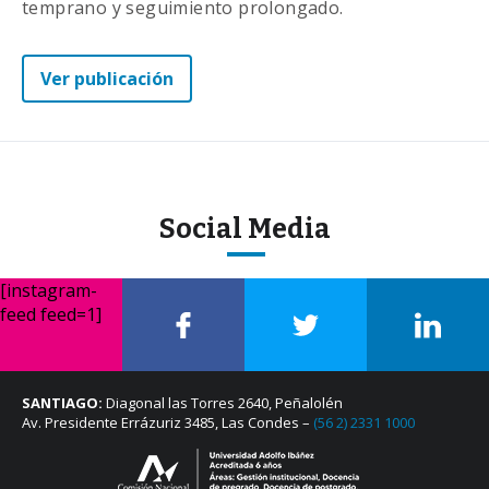
temprano y seguimiento prolongado.
Ver publicación
Social Media
[instagram-
feed feed=1]
SANTIAGO:
Diagonal las Torres 2640, Peñalolén
Av. Presidente Errázuriz 3485, Las Condes –
(56 2) 2331 1000