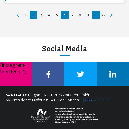
1
…
3
4
5
6
7
8
9
…
22
Social Media
[instagram-
feed feed=1]
SANTIAGO:
Diagonal las Torres 2640, Peñalolén
Av. Presidente Errázuriz 3485, Las Condes –
(56 2) 2331 1000