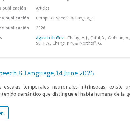
e publicación
Articles
de publicación
Computer Speech & Language
de publicación
2026
s
Agustín Ibañez
-
Chang, H-J., Çatal, Y., Wolman, A.,
Su, I-W., Cheng, K-Y. & Northoff, G.
eech & Language, 14 June 2026
as escalas temporales neuronales intrínsecas, existe u
ntenido semántico que distingue el habla humana de la g
ón