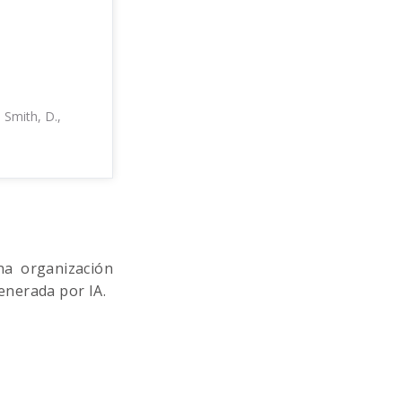
 Smith, D.,
na organización
enerada por IA.