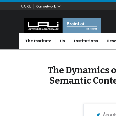
UAI.CL
Our network
The Institute
Us
Institutions
Rese
The Dynamics o
Semantic Conte
Área d