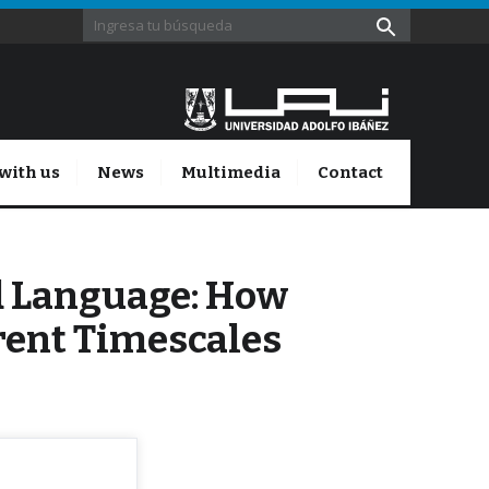
with us
News
Multimedia
Contact
d Language: How
rent Timescales